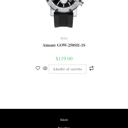
Reloj
Aimant GOW-250SI1-1S
$
119.00
Añadir al carrito
Inicio
Nosotros