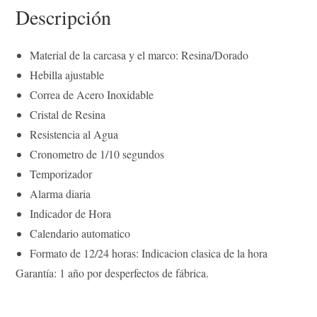
o
r
e
I
p
n
a
Descripción
k
s
n
p
k
m
t
Material de la carcasa y el marco: Resina/Dorado
Hebilla ajustable
Correa de Acero Inoxidable
Cristal de Resina
Resistencia al Agua
Cronometro de 1/10 segundos
Temporizador
Alarma diaria
Indicador de Hora
Calendario automatico
Formato de 12/24 horas: Indicacion clasica de la hora
Garantía: 1 año por desperfectos de fábrica.