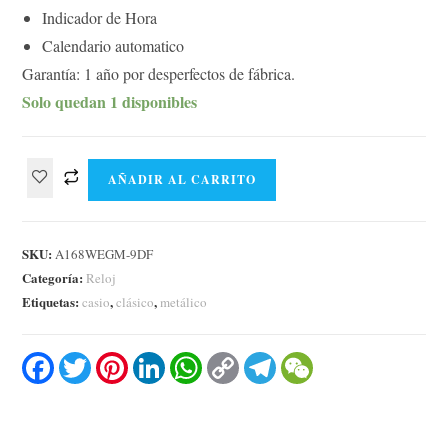
Indicador de Hora
Calendario automatico
Garantía: 1 año por desperfectos de fábrica.
Solo quedan 1 disponibles
AÑADIR AL CARRITO
SKU:
A168WEGM-9DF
Categoría:
Reloj
Etiquetas:
,
,
casio
clásico
metálico
F
T
P
L
W
C
T
W
a
w
i
i
h
o
e
e
c
i
n
n
a
p
l
C
e
t
t
k
t
y
e
h
b
t
e
e
s
L
g
a
o
e
r
d
A
i
r
t