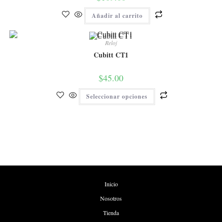
Añadir al carrito
Reloj
Cubitt CT1
$
45.00
Seleccionar opciones
Inicio
Nosotros
Tienda