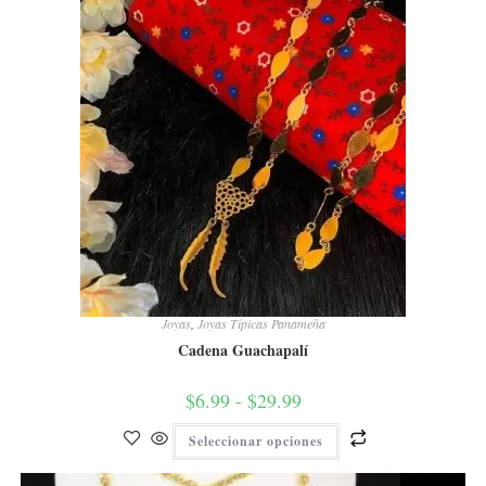
Joyas
,
Joyas Típicas Panameña
Cadena Guachapalí
$
6.99
-
$
29.99
Seleccionar opciones