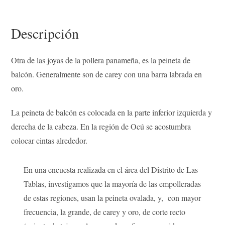
e
t
t
k
t
y
e
h
b
t
e
e
s
L
g
a
o
e
r
d
A
i
r
t
o
r
e
I
p
n
a
Descripción
k
s
n
p
k
m
t
Otra de las joyas de la pollera panameña, es la peineta de
balcón. Generalmente son de carey con una barra labrada en
oro.
La peineta de balcón es colocada en la parte inferior izquierda y
derecha de la cabeza. En la región de Ocú se acostumbra
colocar cintas alrededor.
En una encuesta realizada en el área del Distrito de Las
Tablas, investigamos que la mayoría de las empolleradas
de estas regiones, usan la peineta ovalada, y, con mayor
frecuencia, la grande, de carey y oro, de corte recto