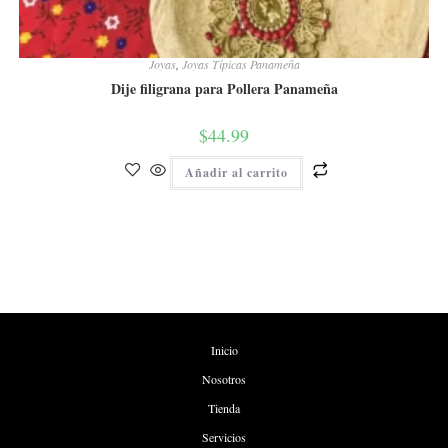
Joyas
,
Joyas Típicas Panameña
Dije filigrana para Pollera Panameña
$
44.99
Añadir al carrito
Inicio
Nosotros
Tienda
Servicios