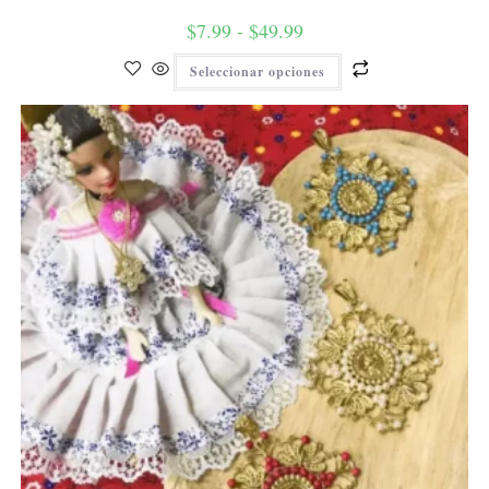
$
7.99
-
$
49.99
Seleccionar opciones