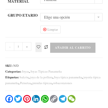
MATERIAL
GRUPO ETARIO
Elige una opción
Limpiar
-
+
AÑADIR AL CARRITO
SKU:
N/D
Categorías:
,
Joyas
Joyas Típicas Panameña
Etiquetas:
,
,
,
balcón
joya de la pollera
Joya típica panameña
joyería típica
,
,
,
panameña
Peinetas
prendas típicas
robacorazones
F
T
P
L
W
C
T
W
a
w
i
i
h
o
e
e
c
i
n
n
a
p
l
C