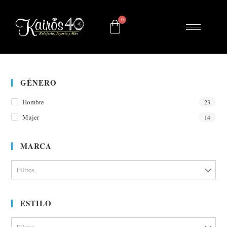
GÉNERO
Hombre
23
Mujer
14
MARCA
Filtros
ESTILO