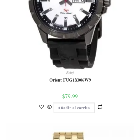
Reloj
Orient FUG1X006W9
$
79.99
Añadir al carrito