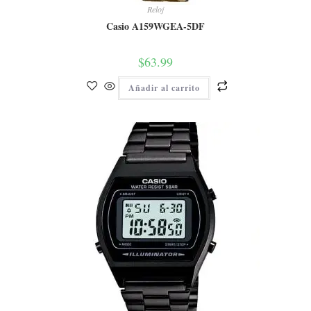
Reloj
Casio A159WGEA-5DF
$
63.99
Añadir al carrito