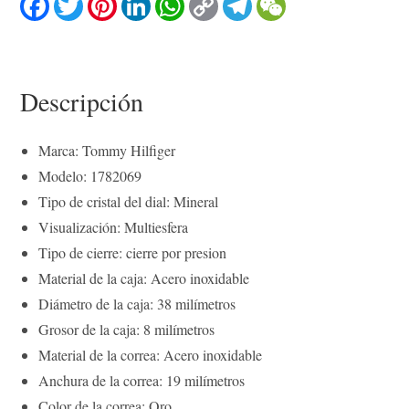
a
w
i
i
h
o
e
e
c
i
n
n
a
p
l
C
e
t
t
k
t
y
e
h
b
t
e
e
s
L
g
a
o
e
r
d
A
i
r
t
o
r
e
I
p
n
a
Descripción
k
s
n
p
k
m
t
Marca: Tommy Hilfiger
Modelo: 1782069
Tipo de cristal del dial: Mineral
Visualización: Multiesfera
Tipo de cierre: cierre por presion
Material de la caja: Acero inoxidable
Diámetro de la caja: 38 milímetros
Grosor de la caja: 8 milímetros
Material de la correa: Acero inoxidable
Anchura de la correa: 19 milímetros
Color de la correa: Oro