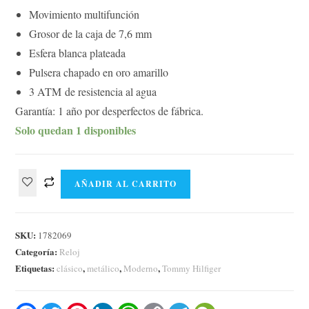
Movimiento multifunción
Grosor de la caja de 7,6 mm
Esfera blanca plateada
Pulsera chapado en oro amarillo
3 ATM de resistencia al agua
Garantía: 1 año por desperfectos de fábrica.
Solo quedan 1 disponibles
AÑADIR AL CARRITO
SKU:
1782069
Categoría:
Reloj
Etiquetas:
,
,
,
clásico
metálico
Moderno
Tommy Hilfiger
F
T
P
L
W
C
T
W