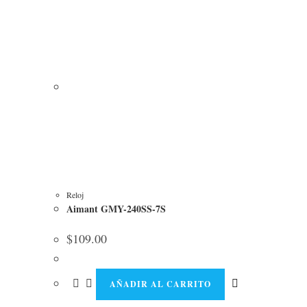
Reloj
Aimant GMY-240SS-7S
$
109.00
AÑADIR AL CARRITO