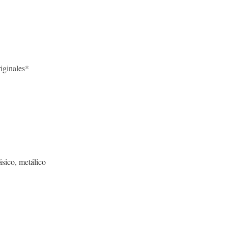
iginales*
ásico
,
metálico