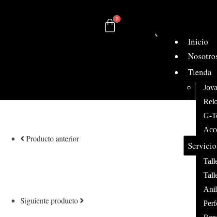
Inicio
Nosotro
Tienda
Joy
Relo
G-T
Acc
Producto anterior
Servicio
Tall
Tall
Anil
Siguiente producto
Perf