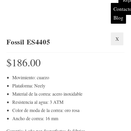
Repa
Contact
Blog
X
Fossil ES4405
$
186.00
Movimiento: cuarzo
Plataforma: Neely
Material de la correa: acero inoxidable
Resistencia al agua: 3 ATM
Color de moda de la correa: oro rosa
Ancho de correa: 16 mm
Garantía: 1 año por desperfectos de fábrica.