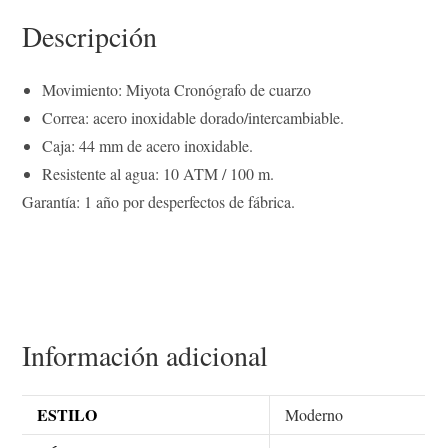
o
e
r
d
A
i
r
t
o
r
e
I
p
n
a
Descripción
k
s
n
p
k
m
t
Movimiento: Miyota Cronógrafo de cuarzo
Correa: acero inoxidable dorado/intercambiable.
Caja: 44 mm de acero inoxidable.
Resistente al agua: 10 ATM / 100 m.
Garantía: 1 año por desperfectos de fábrica.
Información adicional
ESTILO
Moderno