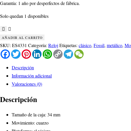
Garantía: 1 año por desperfectos de fábrica.
Solo quedan 1 disponibles
AÑADIR AL CARRITO
SKU:
ES4331
Categoría:
Reloj
Etiquetas:
clásico
,
Fossil
,
metálico
,
Mo
Facebook
Twitter
Pinterest
LinkedIn
WhatsApp
Copy
Telegram
WeChat
Link
Descripción
Información adicional
Valoraciones (0)
Descripción
Tamaño de la caja: 34 mm
Movimiento: cuarzo
Plataforma: el viajero