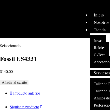
Inicio
Nosotros
Tienda
Joyas
Seleccionado:
Relojes
G-Tech
Fossil ES4331
Accesorio
$
140.00
Servicios
Añadir al carrito
Taller de 
Taller de 
Producto anterior
Anillos d
Perforació
Siguiente producto