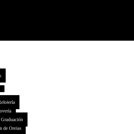
s
Relojería
Joyería
e Graduación
n de Orejas